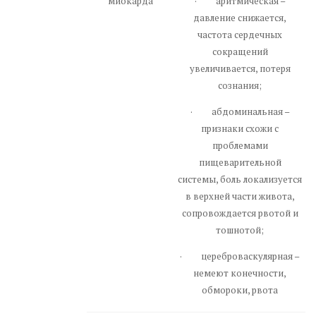
миокарда
· аритмическая –
давление снижается,
частота сердечных
сокращений
увеличивается, потеря
сознания;
· абдоминальная –
признаки схожи с
проблемами
пищеварительной
системы, боль локализуется
в верхней части живота,
сопровождается рвотой и
тошнотой;
· цереброваскулярная –
немеют конечности,
обмороки, рвота