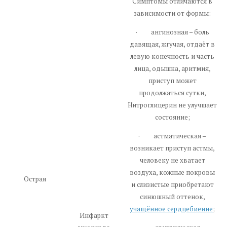
Симптомы отличаются в
зависимости от формы:
· ангинозная – боль
давящая, жгучая, отдаёт в
левую конечность и часть
лица, одышка, аритмия,
приступ может
продолжаться сутки,
Нитроглицерин не улучшает
состояние;
· астматическая –
возникает приступ астмы,
человеку не хватает
воздуха, кожные покровы
Острая
и слизистые приобретают
синюшный оттенок,
учащённое сердцебиение
;
Инфаркт