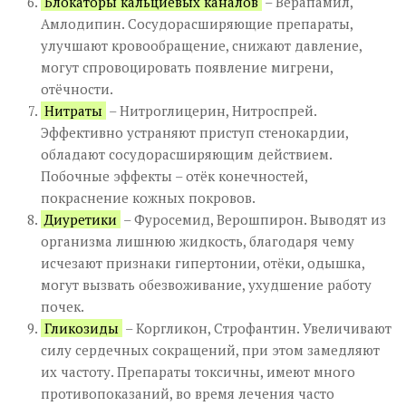
Блокаторы кальциевых каналов
– Верапамил,
Амлодипин. Сосудорасширяющие препараты,
улучшают кровообращение, снижают давление,
могут спровоцировать появление мигрени,
отёчности.
Нитраты
– Нитроглицерин, Нитроспрей.
Эффективно устраняют приступ стенокардии,
обладают сосудорасширяющим действием.
Побочные эффекты – отёк конечностей,
покраснение кожных покровов.
Диуретики
– Фуросемид, Верошпирон. Выводят из
организма лишнюю жидкость, благодаря чему
исчезают признаки гипертонии, отёки, одышка,
могут вызвать обезвоживание, ухудшение работу
почек.
Гликозиды
– Коргликон, Строфантин. Увеличивают
силу сердечных сокращений, при этом замедляют
их частоту. Препараты токсичны, имеют много
противопоказаний, во время лечения часто