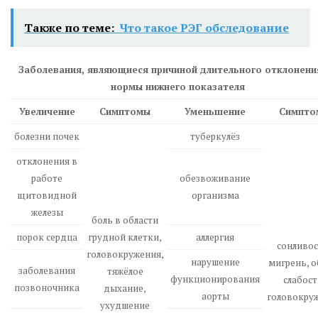
Также по теме:
Что такое РЭГ обследование
Заболевания, являющиеся причиной длительного отклонени
нормы нижнего показателя
Увеличение
Симптомы
Уменьшение
Симпто
болезни почек
туберкулёз
отклонения в
работе
обезвоживание
щитовидной
организма
железы
боль в области
порок сердца
грудной клетки,
аллергия
сонливос
головокружения,
нарушение
мигрень, 
заболевания
тяжёлое
функционирования
слабост
позвоночника
дыхание,
аорты
головокру
ухудшение