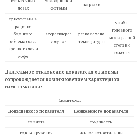
избыточных
эндокринной
нагрузки
дозах
системы
присутствие в
ушибы
рационе
головного
большого
атеросклероз
резкая смена
мозга разной
объёма соли,
сосудов
температуры
степени
крепкого чая и
тяжести
кофе
Длительное отклонение показателя от нормы
сопровождается возникновением характерной
симптоматики:
Симптомы
Повышенного показателя
Пониженного показателя
тошнота
сонливость
головокружения
сильное потоотделение