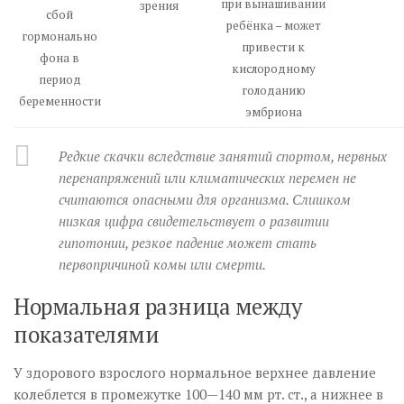
при вынашивании
зрения
сбой
ребёнка – может
гормонально
привести к
фона в
кислородному
период
голоданию
беременности
эмбриона
Редкие скачки вследствие занятий спортом, нервных
перенапряжений или климатических перемен не
считаются опасными для организма. Слишком
низкая цифра свидетельствует о развитии
гипотонии, резкое падение может стать
первопричиной комы или смерти.
Нормальная разница между
показателями
У здорового взрослого нормальное верхнее давление
колеблется в промежутке 100—140 мм рт. ст., а нижнее в