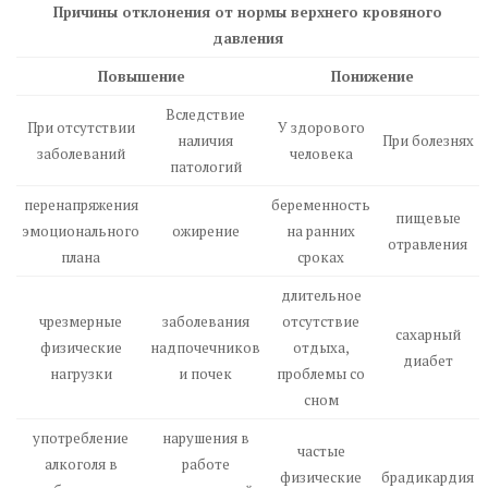
Причины отклонения от нормы верхнего кровяного
давления
Повышение
Понижение
Вследствие
При отсутствии
У здорового
наличия
При болезнях
заболеваний
человека
патологий
перенапряжения
беременность
пищевые
эмоционального
ожирение
на ранних
отравления
плана
сроках
длительное
чрезмерные
заболевания
отсутствие
сахарный
физические
надпочечников
отдыха,
диабет
нагрузки
и почек
проблемы со
сном
употребление
нарушения в
частые
алкоголя в
работе
физические
брадикардия