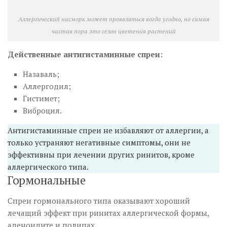
Аллергический насморк может проявляться когда угодно, но самая
частая пора это сезон цветения растений
Действенные антигистаминные спреи:
Назаваль;
Аллергодил;
Гистимет;
Виброцил.
Антигистаминные спреи не избавляют от аллергии, а
только устраняют негативные симптомы, они не
эффективны при лечении других ринитов, кроме
аллергического типа.
Гормональные
Спреи гормонального типа оказывают хороший
лечащий эффект при ринитах аллергической формы,
аденоидите и полипах.