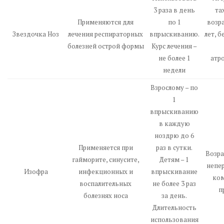
3 раза в день
та
Применяются для
по 1
возр
Звездочка Ноз
лечения респираторных
впрыскиванию.
лет, 
болезней острой формы
Курс лечения –
не более 1
атр
недели
Взрослому – по
1
впрыскиванию
в каждую
ноздрю до 6
Применяется при
раз в сутки.
Возра
гайморите, синусите,
Детям – 1
непе
Изофра
инфекционных и
впрыскивание
ко
воспалительных
не более 3 раз
п
болезнях носа
за день.
Длительность
использования