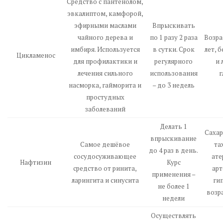
Средство с пантенолом,
эвкалиптом, камфорой,
эфирными маслами
Впрыскивать
чайного дерева и
по 1 разу 2 раза
Возра
имбиря. Используется
в сутки. Срок
лет, 
Цикламенос
для профилактики и
регулярного
и 
лечения сильного
использования
г
насморка, гайморита и
– до 3 недель
простудных
заболеваний
Делать 1
Сахар
впрыскивание
Самое дешёвое
та
до 4 раз в день.
сосудосуживающее
ате
Нафтизин
Курс
средство от ринита,
арт
применения –
ларингита и синусита
ги
не более 1
возра
недели
Осуществлять