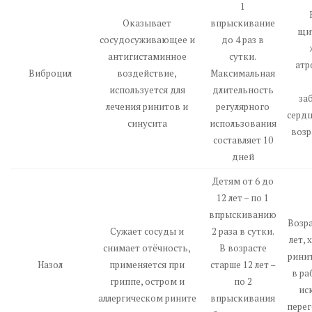
1
Оказывает
впрыскивание
щи
сосудосуживающее и
до 4 раз в
антигистаминное
сутки.
атр
Виброцил
воздействие,
Максимальная
используется для
длительность
за
лечения ринитов и
регулярного
сердц
синусита
использования
возр
составляет 10
дней
Детям от 6 до
12 лет – по 1
впрыскиванию
Возра
Сужает сосуды и
2 раза в сутки.
лет,
снимает отёчность,
В возрасте
ринит
Назол
применяется при
старше 12 лет –
в ра
гриппе, остром и
по 2
ис
аллергическом рините
впрыскивания
перег