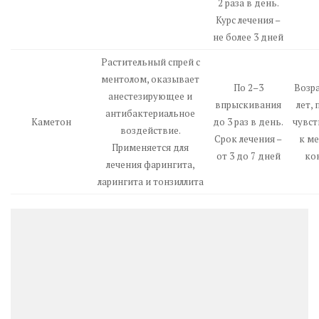
2 раза в день.
Курс лечения –
не более 3 дней
Растительный спрей с
ментолом, оказывает
По 2–3
Возра
анестезирующее и
впрыскивания
лет,
антибактериальное
Каметон
до 3 раз в день.
чувст
воздействие.
Срок лечения –
к м
Применяется для
от 3 до 7 дней
ко
лечения фарингита,
ларингита и тонзиллита