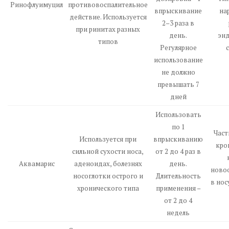
Ринофлуимуцил
противовоспалительное
впрыскивание
на
действие. Используется
2–3 раза в
при ринитах разных
день.
эн
типов
Регулярное
использование
не должно
превышать 7
дней
Использовать
по 1
Част
Используется при
впрыскиванию
кро
сильной сухости носа,
от 2 до 4 раз в
Аквамарис
аденоидах, болезнях
день.
ново
носоглотки острого и
Длительность
в нос
хронического типа
применения –
от 2 до 4
недель