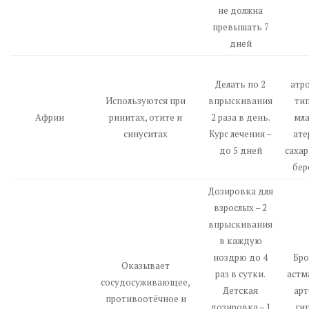
не должна
превышать 7
дней
Делать по 2
атр
Используются при
впрыскивания
тип
Африн
ринитах, отите и
2 раза в день.
мла
синуситах
Курс лечения –
ате
до 5 дней
сахар
бер
Дозировка для
взрослых – 2
впрыскивания
в каждую
ноздрю до 4
Бро
Оказывает
раз в сутки.
астм
сосудосуживающее,
Детская
арт
противоотёчное и
дозировка – 1
ги